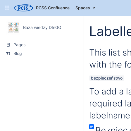
PCSS Confluence
Spaces
Labell
Baza wiedzy DInGO
Pages
This list 
Blog
with the fo
bezpieczeństwo
To add a la
required l
labelname'
Bezpiec