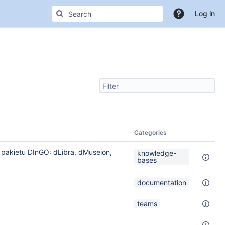
Log in
Filter
search
by
text
Categories
pakietu DInGO: dLibra, dMuseion,
knowledge-
bases
documentation
teams