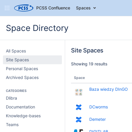
PCSS Confluence
Spaces
Space Directory
Site Spaces
All Spaces
Site Spaces
Showing 19 results
Personal Spaces
Archived Spaces
Space
Baza wiedzy DInGO
CATEGORIES
Dlibra
Documentation
DCworms
Knowledge-bases
Demeter
Teams
DIGITLAB