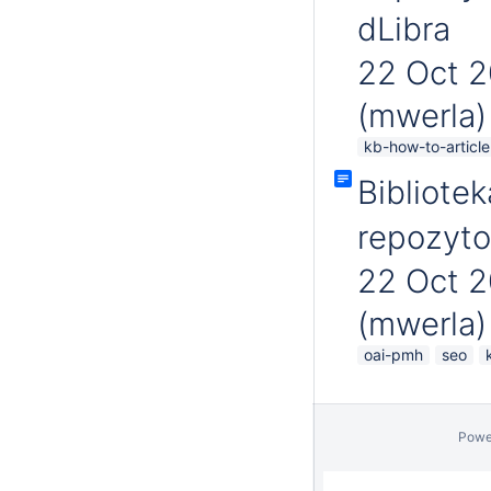
dLibra
22 Oct 
(mwerla)
kb-how-to-article
Bibliote
repozyt
22 Oct 
(mwerla)
oai-pmh
seo
Powe