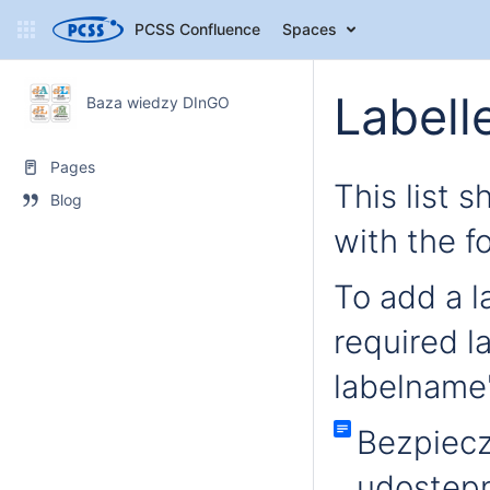
PCSS Confluence
Spaces
Labell
Baza wiedzy DInGO
Pages
This list 
Blog
with the f
To add a la
required l
labelname'
Bezpiec
udostępn