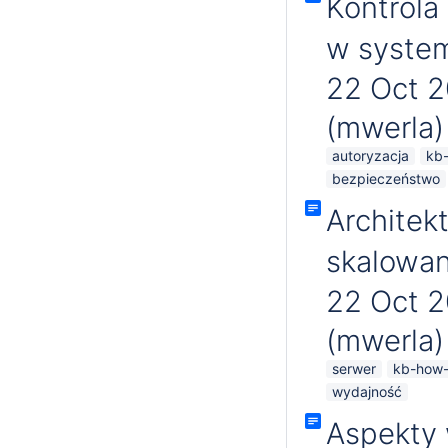
Kontrola
w system
22 Oct 
(mwerla)
autoryzacja
kb-
bezpieczeństwo
Architek
skalowan
22 Oct 
(mwerla)
serwer
kb-how-t
wydajność
Aspekty 