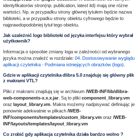
identyfikatorów stron(np. publication, latest itd) mają one różne
wartości. Np. w przypadku strony głównej tytułem będzie nazwa
biblioteki, a w przypadku strony obiektu cyfrowego będzie to
najprawdopodobniej tytuł tego obiektu.
Jak uzależnić logo biblioteki od języka interfejsu który wybrał
użytkownik?
Informacja o sposobie zmiany loga w zależności od wybranego
języka można znaleźć w rozdziale:
04. Dostosowywanie wyglądu
aplikacji czytelnika - Podmiana istniejących obrazków (logo)
.
Gdzie w aplikacji czytelnika dlibra 5.0 znajduję się główny plik
z makrami VTL?
Pliki z makrami znajdują się w archiwum
/WEB-INF/lib/
dlibra-
web-components-x.x.x.jar
. Są to pliki
component_library.vm
oraz
layout_library.vm
. Makra możemy nadpisywać definiując je
ponownie adekwatnie w plikach
/WEB-
INF/components/templates/custom_library.vm
oraz
/WEB-
INF/layouts/templates/layout_library.vm
Co zrobić gdy aplikacja czytelnika działa bardzo wolno ?