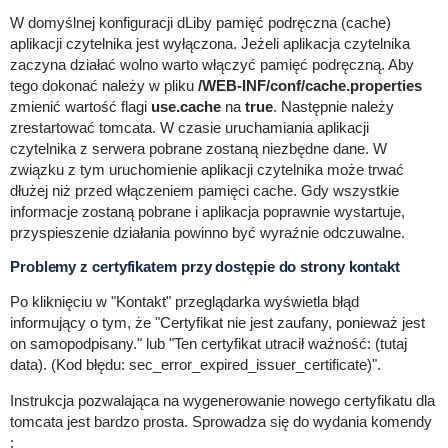
W domyślnej konfiguracji dLiby pamięć podręczna (cache)
aplikacji czytelnika jest wyłączona. Jeżeli aplikacja czytelnika
zaczyna działać wolno warto włączyć pamięć podręczną. Aby
tego dokonać należy w pliku
/WEB-INF/conf/cache.properties
zmienić wartość flagi
use.cache
na
true
. Następnie należy
zrestartować tomcata. W czasie uruchamiania aplikacji
czytelnika z serwera pobrane zostaną niezbędne dane. W
związku z tym uruchomienie aplikacji czytelnika może trwać
dłużej niż przed włączeniem pamięci cache. Gdy wszystkie
informacje zostaną pobrane i aplikacja poprawnie wystartuje,
przyspieszenie działania powinno być wyraźnie odczuwalne.
Problemy z certyfikatem przy dostępie do strony kontakt
Po kliknięciu w "Kontakt" przeglądarka wyświetla błąd
informujący o tym, że "Certyfikat nie jest zaufany, ponieważ jest
on samopodpisany." lub "Ten certyfikat utracił ważność: (tutaj
data). (Kod błędu: sec_error_expired_issuer_certificate)".
Instrukcja pozwalająca na wygenerowanie nowego certyfikatu dla
tomcata jest bardzo prosta. Sprowadza się do wydania komendy
: