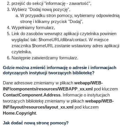
przejść do sekcji "informację - zawartość",
Wybierz "Dodaj nową pozycję",
W przypadku stron pomocy, wybieramy odpowiednią
stronę i klikamy przycisk "Dodaj",
Wypełniamy formularz,
Link do zasobów wewnątrz aplikacji czytelnika powinien
wyglądać tak: $homeURL/dlibra/contact. W miejsce
znacznika $homeURL zostanie wstawiony adres aplikacji
czytelnika.
Następnie zatwierdzamy formularz.
Gdzie można zmienić informację o adresie i informacjach
dotyczących instytucji tworzących bibliotekę?
Dane adresowe zmieniamy w plikach
webapp/WEB-
INF/components/resources/WEBAPP_xx.xml
pod kluczem
ContactComponent.Address
. Informacje o instytucjach
tworzących bibliotekę zmieniamy w plikach
webapp/WEB-
INF/layout/resources/layout_xx.xml
pod kluczem
Home.Copyright
.
Jak dodać nową stronę pomocy?