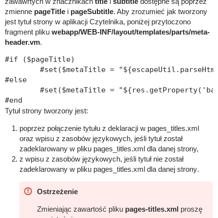
zawawrtych w znacznikach
title
i
subtitle
dostępne są poprzez
zmienne
pageTitle
i
pageSubtitle
. Aby zrozumieć jak tworzony
jest tytuł strony w aplikacji Czytelnika, poniżej przytoczono
fragment pliku
webapp/WEB-INF/layout/templates/parts/meta-
header.vm
.
#if ($pageTitle)

	#set($metaTitle = "${escapeUtil.parseHtmlToTe
#else

	#set($metaTitle = "${res.getProperty('base.
Tytuł strony tworzony jest:
poprzez połączenie tytułu z deklaracji w pages_titles.xml
oraz wpisu z zasobów językowych, jeśli tytuł został
zadeklarowany w pliku pages_titles.xml dla danej strony,
z wpisu z zasobów językowych, jeśli tytuł nie został
zadeklarowany w pliku pages_titles.xml dla danej strony
.
Ostrzeżenie
Zmieniając zawartość pliku
pages-titles.xml
proszę