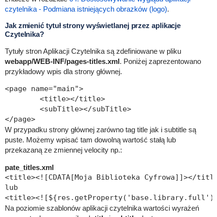
czytelnika - Podmiana istniejących obrazków (logo)
.
Jak zmienić tytuł strony wyświetlanej przez aplikacje
Czytelnika?
Tytuły stron Aplikacji Czytelnika są zdefiniowane w pliku
webapp/WEB-INF/pages-titles.xml
. Poniżej zaprezentowano
przykładowy wpis dla strony głównej.
<page name="main">

	<title></title>

 	<subTitle></subTitle>

W przypadku strony głównej zarówno tag title jak i subtitle są
puste. Możemy wpisać tam dowolną wartość stałą lub
przekazaną ze zmiennej velocity np.:
pate_titles.xml
<title><![CDATA[Moja Biblioteka Cyfrowa]]></title
lub

<title><![${res.getProperty('base.library.full')
Na poziomie szablonów aplikacji czytelnika wartości wyrażeń