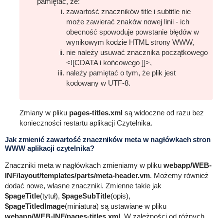
pamiętać, że:
zawartość znaczników title i subtitle nie
może zawierać znaków nowej linii - ich
obecność spowoduje powstanie błędów w
wynikowym kodzie HTML strony WWW,
nie należy usuwać znacznika początkowego
<![CDATA i końcowego ]]>,
należy pamiętać o tym, że plik jest
kodowany w UTF-8.
Zmiany w pliku
pages-titles.xml
są widoczne od razu bez
konieczności restartu aplikacji Czytelnika.
Jak zmienić zawartość znaczników meta w nagłówkach stron
WWW aplikacji czytelnika?
Znaczniki meta w nagłówkach zmieniamy w pliku
webapp/WEB-
INF/layout/templates/parts/meta-header.vm
. Możemy również
dodać nowe, własne znaczniki. Zmienne takie jak
$pageTitle
(tytuł),
$pageSubTitle
(opis),
$pageTitledImage
(miniatura) są ustawiane w pliku
webapp/WEB-INF/pages-titles.xml
. W zależności od różnych