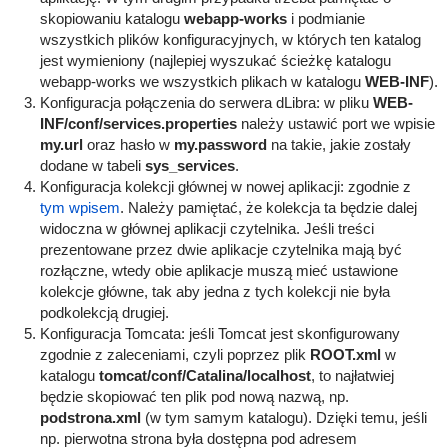
skopiowaniu katalogu
webapp-works
i podmianie
wszystkich plików konfiguracyjnych, w których ten katalog
jest wymieniony (najlepiej wyszukać ścieżkę katalogu
webapp-works we wszystkich plikach w katalogu
WEB-INF
).
Konfiguracja połączenia do serwera dLibra: w pliku
WEB-
INF/conf/services.properties
należy ustawić port we wpisie
my.url
oraz hasło w
my.password
na takie, jakie zostały
dodane w tabeli
sys_services
.
Konfiguracja kolekcji głównej w nowej aplikacji: zgodnie z
tym wpisem
. Należy pamiętać, że kolekcja ta będzie dalej
widoczna w głównej aplikacji czytelnika. Jeśli treści
prezentowane przez dwie aplikacje czytelnika mają być
rozłączne, wtedy obie aplikacje muszą mieć ustawione
kolekcje główne, tak aby jedna z tych kolekcji nie była
podkolekcją drugiej.
Konfiguracja Tomcata: jeśli Tomcat jest skonfigurowany
zgodnie z zaleceniami, czyli poprzez plik
ROOT.xml
w
katalogu
tomcat/conf/Catalina/localhost
, to najłatwiej
będzie skopiować ten plik pod nową nazwą, np.
podstrona.xml
(w tym samym katalogu). Dzięki temu, jeśli
np. pierwotna strona była dostępna pod adresem