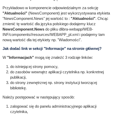
Przykładowo w komponencie odpowiedzialnym za sekcję
"Aktualności"
(NewsComponent) jest wykorzystywana etykieta
"NewsComponent.News" jej wartość to :
"Aktualności"
. Chcąc
zmienić tę wartość dla języka polskiego dodajemy klucz
NewsComponent.News
do pliku dlibra-webapp/WEB-
INF/components//resources/WEBAPP_pl.xml i podajemy tam
nową wartość dla tej etykiety np. "Wiadomości".
Jak dodać link w sekcji "Informacje" na stronie głównej?
W
"Informacjach"
mogą się znaleźć 3 rodzaje linków:
do istniejącej strony pomocy,
do zasobów wewnątrz aplikacji czytelnika np. konkretnej
publikacji,
do strony zewnętrznej np. strony instytucji tworzącej
bibliotekę.
Należy postępować w następujący sposób:
zalogować się do panelu administracyjnego aplikacji
czytelnika,