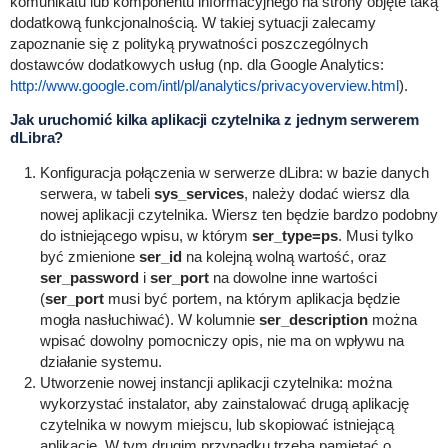
komunikatu lub komponentu informacyjnego na strony objęte taką
dodatkową funkcjonalnością. W takiej sytuacji zalecamy
zapoznanie się z polityką prywatności poszczególnych
dostawców dodatkowych usług (np. dla Google Analytics:
http://www.google.com/intl/pl/analytics/privacyoverview.html
).
Jak uruchomić kilka aplikacji czytelnika z jednym serwerem
dLibra?
Konfiguracja połączenia w serwerze dLibra: w bazie danych
serwera, w tabeli
sys_services
, należy dodać wiersz dla
nowej aplikacji czytelnika. Wiersz ten będzie bardzo podobny
do istniejącego wpisu, w którym
ser_type=ps
. Musi tylko
być zmienione
ser_id
na kolejną wolną wartość, oraz
ser_password
i
ser_port
na dowolne inne wartości
(
ser_port
musi być portem, na którym aplikacja będzie
mogła nasłuchiwać). W kolumnie
ser_description
można
wpisać dowolny pomocniczy opis, nie ma on wpływu na
działanie systemu.
Utworzenie nowej instancji aplikacji czytelnika: można
wykorzystać instalator, aby zainstalować drugą aplikację
czytelnika w nowym miejscu, lub skopiować istniejącą
aplikację. W tym drugim przypadku trzeba pamiętać o