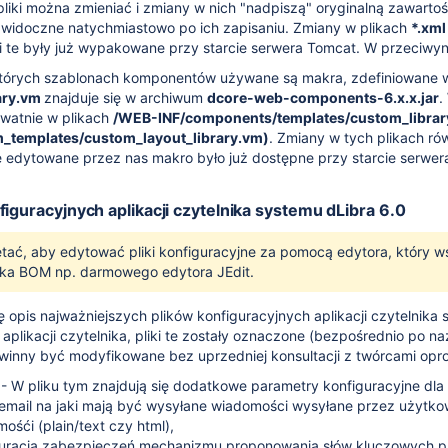
iki można zmieniać i zmiany w nich "nadpiszą" oryginalną zawart
widoczne natychmiastowo po ich zapisaniu. Zmiany w plikach
*.xml
ki te były już wypakowane przy starcie serwera Tomcat. W przeciwy
tórych szablonach komponentów używane są makra, zdefiniowane 
ary.vm
znajduje się w archiwum
dcore-web-components-6.x.x.jar
.
watnie w plikach
/WEB-INF/components/templates/custom_libra
m_templates/custom_layout_library.vm)
. Zmiany w tych plikach r
 edytowane przez nas makro było już dostępne przy starcie serwer
figuracyjnych aplikacji czytelnika systemu dLibra 6.0
tać, aby edytować pliki konfiguracyjne za pomocą edytora, który 
ika BOM np. darmowego edytora JEdit.
ię opis najważniejszych plików konfiguracyjnych aplikacji czytelni
aplikacji czytelnika, pliki te zostały oznaczone (bezpośrednio po 
owinny być modyfikowane bez uprzedniej konsultacji z twórcami opr
- W pliku tym znajdują się dodatkowe parametry konfiguracyjne dla a
email na jaki mają być wysyłane wiadomości wysyłane przez użytko
ośći (plain/text czy html),
uracja zabezpieczeń mechanizmu proponowania słów kluczowych pr