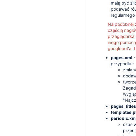
mają być zli
podawać rów
regularnego
Na podobnej za
częścią nagłó
przeglądarka 
niego pomocą p
googlebot'a. 
pages.xml
-
przypadku:
zmiany
dodaw
tworze
Zagad
wygląd
"Najcz
pages_title
templates.p
periodic.xm
czas 
przec