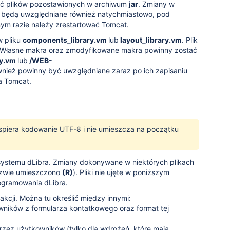
ość plików pozostawionych w archiwum
jar
. Zmiany w
będą uwzględniane również natychmiastowo, pod
nym razie należy zrestartować Tomcat.
w pliku
components_library.vm
lub
layout_library.vm
. Plik
 Własne makra oraz zmodyfikowane makra powinny zostać
ry.vm
lub
/WEB-
ównież powinny być uwzględniane zaraz po ich zapisaniu
a Tomcat.
wspiera kodowanie UTF-8 i nie umieszcza na początku
ka systemu dLibra. Zmiany dokonywane w niektórych plikach
nazwie umieszczono
(R)
). Pliki nie ujęte w poniższym
ogramowania dLibra.
kcji. Można tu określić między innymi:
wników z formularza kontatkowego oraz format tej
zez użytkowników (tylko dla wdrożeń, które mają