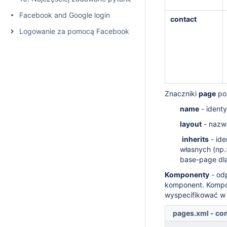
Facebook and Google login
contact
Logowanie za pomocą Facebook oraz Google
Znaczniki
page
pos
name
- identy
layout
-
nazwa
inherits
-
ide
własnych (np.
base-page dla
Komponenty
- odp
komponent. Kompon
wyspecifikować w 
pages.xml - c