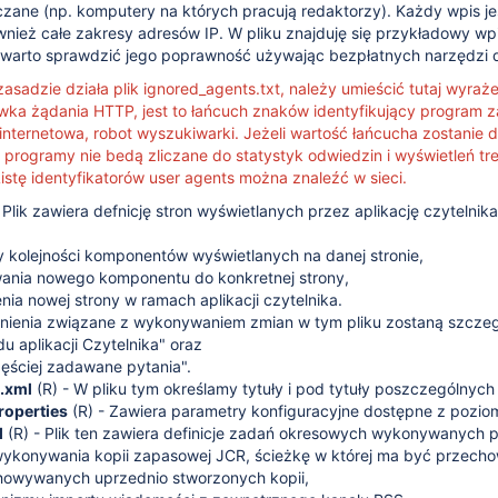
czane (np. komputery na których pracują redaktorzy). Każdy wpis j
nież całe zakresy adresów IP. W pliku znajduję się przykładowy wp
 warto sprawdzić jego poprawność używając bezpłatnych narzędzi 
sadzie działa plik ignored_agents.txt, należy umieścić tutaj wyrażen
wka żądania HTTP, jest to łańcuch znaków identyfikujący program z
internetowa, robot wyszukiwarki. Jeżeli wartość łańcucha zostanie
rogramy nie bedą zliczane do statystyk odwiedzin i wyświetleń treśc
Listę identyfikatorów user agents można znaleźć w sieci.
 Plik zawiera defnicję stron wyświetlanych przez aplikację czytelnik
 kolejności komponentów wyświetlanych na danej stronie,
ania nowego komponentu do konkretnej strony,
nia nowej strony w ramach aplikacji czytelnika.
nienia związane z wykonywaniem zmian w tym pliku zostaną szcze
u aplikacji Czytelnika" oraz
ęściej zadawane pytania".
s.xml
(R) - W pliku tym określamy tytuły i pod tytuły poszczególnych 
roperties
(R) - Zawiera parametry konfiguracyjne dostępne z pozio
l
(R) - Plik ten zawiera definicje zadań okresowych wykonywanych pr
wykonywania kopii zapasowej JCR, ścieżkę w której ma być przech
howywanych uprzednio stworzonych kopii,