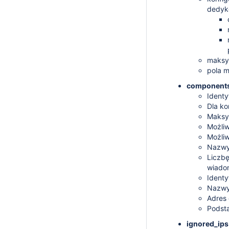
dedyko
maksym
pola 
components
Identy
Dla ko
Maksy
Możliw
Możliw
Nazwy 
Liczbę
wiado
Identy
Nazwy
Adres 
Podsta
ignored_ips