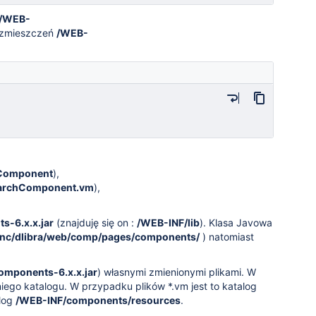
/WEB-
rozmieszczeń
/WEB-
hComponent
),
archComponent.vm
),
-6.x.x.jar
(znajduję się on :
/WEB-INF/lib
). Klasa Javowa
snc/dlibra/web/comp/pages/components/
) natomiast
mponents-6.x.x.jar
) własnymi zmienionymi plikami. W
iego katalogu. W przypadku plików *.vm jest to katalog
alog
/WEB-INF/components/resources
.