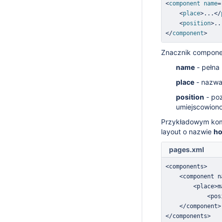
<
component
name
=
<
place
>
...
</
<
position
>
..
</
component
>
Znacznik componen
name
- pełna
place
- nazwa 
position
- po
umiejscowion
Przykładowym komp
layout o nazwie
ho
pages.xml
<
components
>
<
component n
<
place
>
m
<
pos
<
/
component
>
<
/
components
>