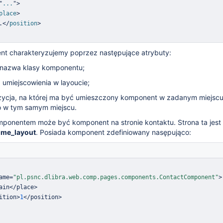
"
...
"
>
place
>
.
</
position
>
t charakteryzujemy poprzez następujące atrybuty:
 nazwa klasy komponentu;
umiejscowienia w layoucie;
zycja, na której ma być umieszczony komponent w zadanym miejscu
o w tym samym miejscu.
onentem może być komponent na stronie kontaktu. Strona ta jest
me_layout
. Posiada komponent zdefiniowany nasępująco:
ame
=
"pl.psnc.dlibra.web.comp.pages.components.ContactComponent"
>
ain
<
/
place
>
ition
>
1
<
/
position
>