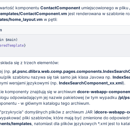
awartość komponentu
ContactComponent
umiejscowionego w pliku
templates/ContactComponent.vm
jest renderowana w szablonie 
lates/home_layout.vm
w pętli:
m
in $main
)
eredTemplate
}
kłada się z trzech elementów:
ej (np.
pl.psnc.dlibra.web.comp.pages.components.IndexSearc
nu(plik szablonu nazywa się tak samo jak klasa Javowa np.
IndexSe
żnymi wersjami językowymi (np.
IndexSearchComponent_xx.xml
).
kie komponenty znajdują się w archiwum
dcore-webapp-components
talogu odpowiadającym jej nazwie pakietowej (w tym wypadku
/pl/p
omponentu - w głównym katalogu tego archiwum.
 "przykrycia" domyślnych plików z archiwum JAR (
dcore-webapp-co
 wypakować pliki szablonów, które mają być zmienione do odpowiedn
ents/templates
, natomiast dla plików językowych *.xml jest to kat