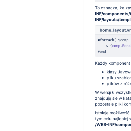
To oznacza, że z
INF/components/
INF/layouts/temp
home_layout.v
#
foreach
(
 $comp 
	$
!
{
comp
.
Rend
#end
Każdy komponent s
klasy Javow
pliku szablo
plików z ró
W wersji 6 wszyst
znajduję sie w ka
pozostałe pliki k
Istnieje możliwość
tym celu najlepiej
/WEB-INF/compon