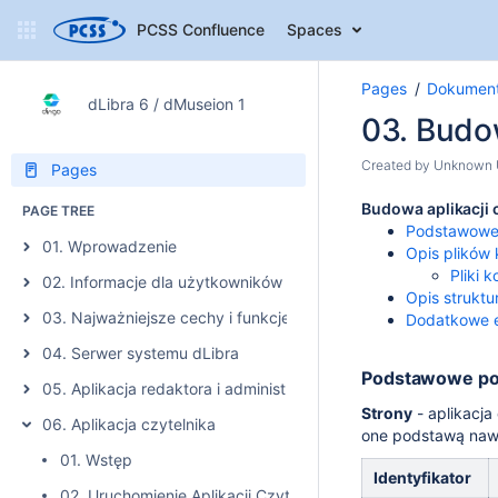
PCSS Confluence
Spaces
Pages
Dokument
dLibra 6 / dMuseion 1
03. Budow
Created by
Unknown 
Pages
Budowa aplikacji 
PAGE TREE
Podstawowe p
01. Wprowadzenie
Opis plików 
Pliki 
02. Informacje dla użytkowników poprzedniej wersji systemu
Opis struktu
03. Najważniejsze cechy i funkcje systemu dLibra
Dodatkowe 
04. Serwer systemu dLibra
Podstawowe poję
05. Aplikacja redaktora i administratora
Strony
- aplikacja
06. Aplikacja czytelnika
one podstawą nawi
01. Wstęp
Identyfikator
02. Uruchomienie Aplikacji Czytelnika