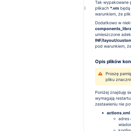
Tak wypakowane pl
plikach
*.vm
będą 
warunkiem, że pli
Dodatkowo w niek
components_libr
umieszczone adek
INF/layout/custo
pod warunkiem, że
Opis plików kon
Proszę pamię
pliku znaczn
Poniżej znajduję s
wymagają restartu 
zestawieniu nie p
actions.xml
adres 
wiadom
konfig