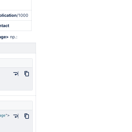
blication
/1000
ntact
age>
np.:
age
"
>