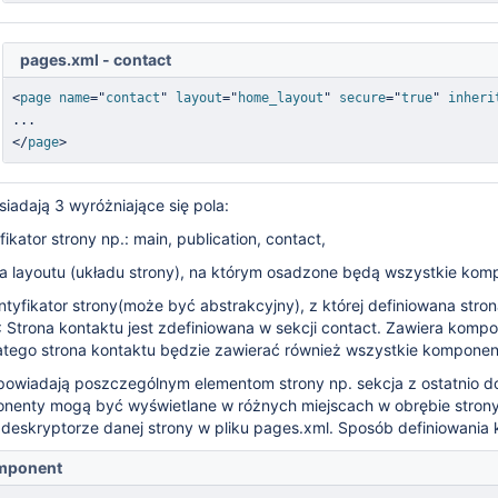
pages.xml - contact
<
page
name
=
"
contact
"
layout
=
"
home_layout
"
secure
=
"
true
"
inheri
</
page
>
iadają 3 wyróżniające się pola:
fikator strony np.: main, publication, contact,
 layoutu (układu strony), na którym osadzone będą wszystkie komp
ntyfikator strony(może być abstrakcyjny), z której definiowana s
: Strona kontaktu jest zdefiniowana w sekcji contact. Zawiera komp
tego strona kontaktu będzie zawierać
również
wszystkie komponenty
owiadają poszczególnym elementom strony np. sekcja z ostatnio do
enty mogą być wyświetlane w różnych miejscach w obrębie strony. 
deskryptorze danej strony w pliku pages.xml.
Sposób definiowania
omponent