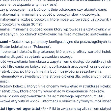
wane rozwiązania w tym zakresie) :
czy propozycje mają być domyślnie odrzucane czy akceptowane,
maksymalną i minimalną długość propozycji słów kluczowych,
maksymalną liczbę propozycji, które może wprowadzić użytkownik
propozycji w ciągu 30min).
alną i minimalną długość loginu który wprowadzają użytkownicy w cz
metadanych, po których użytkownik ma mieć możliwośc sortowania 
.xml
- Dodatkowe parametry konfiguracyjne dla poszczególnych k
fikator kolekcji oraz "Polecane".
mponentu indeksów listę tokenów, które jako prefiksy wartości ind
malną długość zapytania wyszukiwawczego.
ość wyświetlania formularza z zapytaniem o dostęp do publikacji ch
ość filtrowania po kolekcjach, publikacjach grupowych oraz dostę
atrybutów, po których nie ma być możliwości przeszukiwania.
 elementów wyświetlanych na stronie głównej dla: polecanych, ostatn
mości.
fikatory kolekcji, których nie chcemy wyświetlać w strukturze kolek
 atrybutów, które chcemy wyświetlać w komponencie indeksów.
email osoby odpowiedzialnej za administrację repozytorium OAI.
wowe atrybuty w widoku informacji o obiekcie cyfrowym, możliwość 
.txt
i
ignored_agents.txt
(R) - Pliki te związane są zliczaniem stat