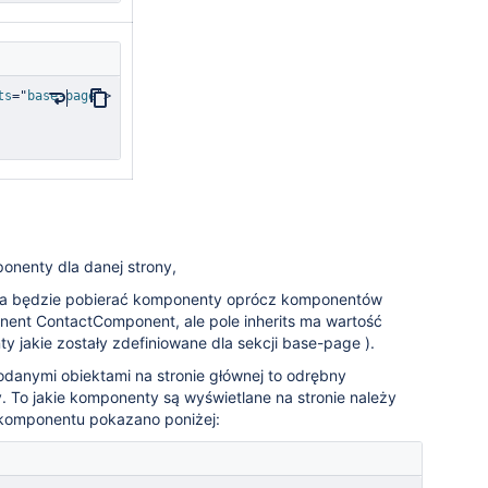
ts
=
"
base-page
"
>
onenty dla danej strony,
trona będzie pobierać komponenty oprócz komponentów
onent ContactComponent, ale pole inherits ma wartość
 jakie zostały zdefiniowane dla sekcji base-page ).
danymi obiektami na stronie głównej to odrębny
To jakie komponenty są wyświetlane na stronie należy
 komponentu pokazano poniżej: