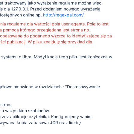
est traktowany jako wyrażenie regularne można więc
is dla 127.0.0.1. Przed dodaniem nowego wyrażenia
dostępnych online np.
http://regexpal.com/
.
ia regularne dla wartości pola user-agents. Pole to jest
a pomocą którego przeglądana jest strona np.
 dopasowane do podanego wzorca to identyfikujące się za
i publikacji. W pliku znajduję się przykład dla
a systemu dLibra. Modyfikacja tego pliku jest konieczna w
gółowo omowione w rozdziałach : "Dostosowywanie
stron.
mu wszystkich szablonów.
zez aplikacje czytelnika. Konfigurujemy w nim:
owywana kopia zapasowa JCR oraz liczbę