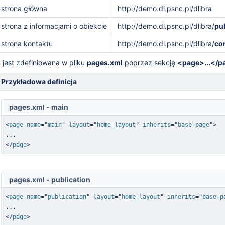
strona główna
http://demo.dl.psnc.pl/dlibra
strona z informacjami o obiekcie
http://demo.dl.psnc.pl/dlibra
/
pu
strona kontaktu
http://demo.dl.psnc.pl/dlibra
/
co
 jest zdefiniowana w pliku
pages.xml
poprzez sekcję
<page>...</p
pnianych poprzez nią obiektów cyfrowych
Przykładowa definicja
pages.xml - main
werami
<
page
name
=
"
main
"
layout
=
"
home_layout
"
inherits
=
"
base-page
"
>
ika systemu dLibra
</
page
>
pages.xml - publication
<
page
name
=
"
publication
"
layout
=
"
home_layout
"
inherits
=
"
base-p
tem dLibra
</
page
>