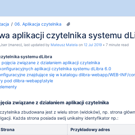
acja
06. Aplikacja czytelnika
a aplikacji czytelnika systemu dL
User (maneo)
, last updated by
Mateusz Matela
on
12 Jul 2019
7 minute read
czytelnika systemu dLibra
ojęcia związane z działaniem aplikacji czytelnika
konfiguracyjnych aplikacji czytelnika systemu dLibra 6.0
konfiguracyjne znajdujące się w katalogu dlibra-webapp/WEB-INF/co
ry pod dlibra-webapp\style
elementy
cia związane z działaniem aplikacji czytelnika
 czytelnika zbudowana jest z wielu stron (widoków), np. strona główn
gacji.
Każda strona posiada swój unikalny identyfikator np.:
Strona
Przykładowy adres