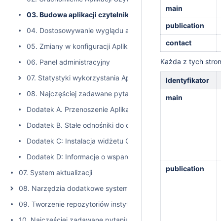
main
03. Budowa aplikacji czytelnika systemu dLibra
publication
04. Dostosowywanie wyglądu aplikacji czytelnika
contact
05. Zmiany w konfiguracji Aplikacji Czytelnika
Każda z tych stron
06. Panel administracyjny
07. Statystyki wykorzystania Aplikacji Czytelnika i udostę
Identyfikator
08. Najczęściej zadawane pytania
main
Dodatek A. Przenoszenie Aplikacji czytelnika pomiędzy ser
Dodatek B. Stałe odnośniki do obiektów w Aplikacji Czyteln
Dodatek C: Instalacja widżetu CHContext
Dodatek D: Informacje o wsparciu IIIF
publication
07. System aktualizacji
08. Narzędzia dodatkowe systemu dLibra
09. Tworzenie repozytoriów instytucjonalnych w oparciu o sys
10. Najczęściej zadawane pytania