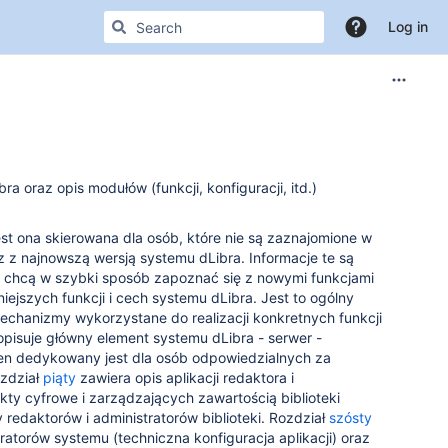
Log in
 oraz opis modułów (funkcji, konfiguracji, itd.)
est ona skierowana dla osób, które nie są zaznajomione w
az z najnowszą wersją systemu dLibra. Informacje te są
 chcą w szybki sposób zapoznać się z nowymi funkcjami
niejszych funkcji i cech systemu dLibra. Jest to ogólny
echanizmy wykorzystane do realizacji konkretnych funkcji
pisuje główny element systemu dLibra - serwer -
ten dedykowany jest dla osób odpowiedzialnych za
ozdział
piąty
zawiera opis aplikacji redaktora i
ty cyfrowe i zarządzających zawartością biblioteki
y redaktorów i administratorów biblioteki. Rozdział
szósty
ratorów systemu (techniczna konfiguracja aplikacji) oraz