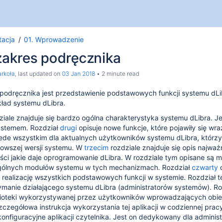
acja
01. Wprowadzenie
 zakres podręcznika
rkoła
, last updated on
03 Jan 2018
2 minute read
podręcznika jest przedstawienie podstawowych funkcji systemu dLibra
ład systemu dLibra.
ziale znajduje się bardzo ogólna charakterystyka systemu dLibra. J
ystemem. Rozdział
drugi
opisuje nowe funkcje, które pojawiły się wr
de wszystkim dla aktualnych użytkowników systemu dLibra, którzy
owszej wersji systemu. W
trzecim
rozdziale znajduje się opis najważ
ści jakie daje oprogramowanie dLibra. W rozdziale tym opisane są m
ególnych modułów systemu w tych mechanizmach. Rozdział
czwarty
o
 realizację wszystkich podstawowych funkcji w systemie. Rozdział 
zymanie działającego systemu dLibra (administratorów systemów). R
blioteki wykorzystywanej przez użytkowników wprowadzających obiek
szczegółowa instrukcja wykorzystania tej aplikacji w codziennej prac
nfiguracyjne aplikacji czytelnika. Jest on dedykowany dla administ