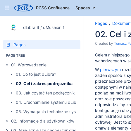
PCSS Confluence
Spaces
Pages
Dokument
dLibra 6 / dMuseion 1
02. Cel i
Created by
Tomasz Pa
Pages
Celem niniejszego 
PAGE TREE
wchodzących w sk
01. Wprowadzenie
W
pierwszym
rozd
01. Co to jest dLibra?
żaden sposób z s
przeznaczone prze
02. Cel i zakres podręcznika
dostępnymi w najn
03. Jak czytać ten podręcznik
pogląd na możliwo
oraz role poszcz
04. Uruchamianie systemu dLibra
odpowiedzialny za
konfigurację i utr
05. Wymagania techniczne systemu dLibra
administratora bi
02. Informacje dla użytkowników poprzedniej wersji systemu
cyfrowej. Jest to 
omawia elementy ko
03. Najważniejsze cechy i funkcje systemu dLibra