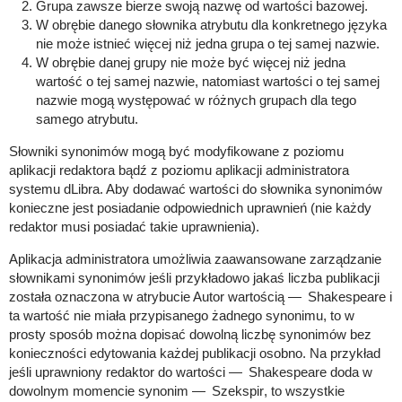
Grupa zawsze bierze swoją nazwę od wartości bazowej.
W obrębie danego słownika atrybutu dla konkretnego języka
nie może istnieć więcej niż jedna grupa o tej samej nazwie.
W obrębie danej grupy nie może być więcej niż jedna
wartość o tej samej nazwie, natomiast wartości o tej samej
nazwie mogą występować w różnych grupach dla tego
samego atrybutu.
Słowniki synonimów mogą być modyfikowane z poziomu
aplikacji redaktora bądź z poziomu aplikacji administratora
systemu dLibra. Aby dodawać wartości do słownika synonimów
konieczne jest posiadanie odpowiednich uprawnień (nie każdy
redaktor musi posiadać takie uprawnienia).
Aplikacja administratora umożliwia zaawansowane zarządzanie
słownikami synonimów jeśli przykładowo jakaś liczba publikacji
została oznaczona w atrybucie Autor wartością
Shakespeare
i
ta wartość nie miała przypisanego żadnego synonimu, to w
prosty sposób można dopisać dowolną liczbę synonimów bez
konieczności edytowania każdej publikacji osobno. Na przykład
jeśli uprawniony redaktor do wartości
Shakespeare
doda w
dowolnym momencie synonim
Szekspir
, to wszystkie