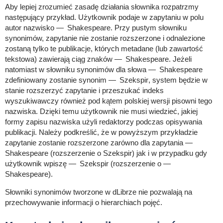
Aby lepiej zrozumieć zasadę działania słownika rozpatrzmy
następujący przykład. Użytkownik podaje w zapytaniu w polu
autor nazwisko
Shakespeare
. Przy pustym słowniku
synonimów, zapytanie nie zostanie rozszerzone i odnalezione
zostaną tylko te publikacje, których metadane (lub zawartość
tekstowa) zawierają ciąg znaków
Shakespeare
. Jeżeli
natomiast w słowniku synonimów dla słowa
Shakespeare
zdefiniowany zostanie synonim
Szekspir
, system będzie w
stanie rozszerzyć zapytanie i przeszukać indeks
wyszukiwawczy również pod kątem polskiej wersji pisowni tego
nazwiska. Dzięki temu użytkownik nie musi wiedzieć, jakiej
formy zapisu nazwiska użyli redaktorzy podczas opisywania
publikacji. Należy podkreślić, że w powyższym przykładzie
zapytanie zostanie rozszerzone zarówno dla zapytania
Shakespeare
(rozszerzenie o Szekspir) jak i w przypadku gdy
użytkownik wpiszę
Szekspir (rozszerzenie o
Shakespeare)
.
Słowniki synonimów tworzone w dLibrze nie pozwalają na
przechowywanie informacji o hierarchiach pojęć.