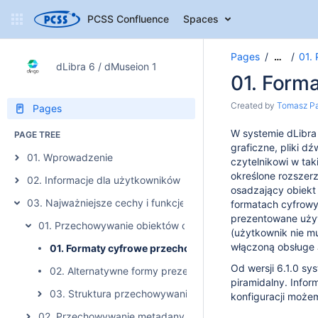
PCSS Confluence
Spaces
Pages
01.
…
dLibra 6 / dMuseion 1
01. Form
Created by
Tomasz Pa
Pages
W systemie dLibra
PAGE TREE
graficzne, pliki d
01. Wprowadzenie
czytelnikowi w taki
określone rozszer
02. Informacje dla użytkowników poprzedniej wersji systemu
osadzający obiekt 
03. Najważniejsze cechy i funkcje systemu dLibra
formatach cyfrowy
prezentowane używ
01. Przechowywanie obiektów cyfrowych
(użytkownik nie m
włączoną obsługe 
01. Formaty cyfrowe przechowywanych obiektów
Od wersji 6.1.0 sy
02. Alternatywne formy prezentacji obiektu (tzw. wielof
piramidalny. Infor
03. Struktura przechowywania obiektów
konfiguracji moż
02. Przechowywanie metadanych obiektów cyfrowych