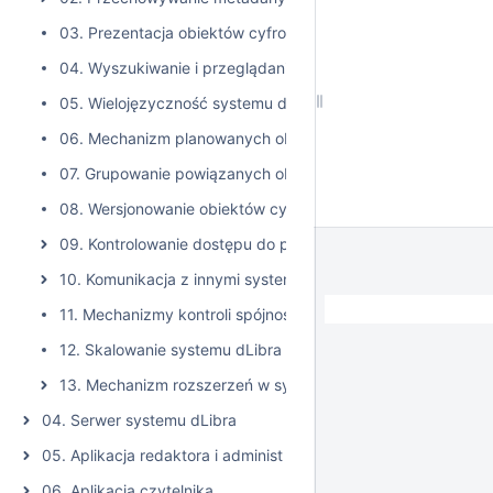
03. Prezentacja obiektów cyfrowych
04. Wyszukiwanie i przeglądanie zasobów w bibliotece cyf
05. Wielojęzyczność systemu dLibra
06. Mechanizm planowanych obiektów cyfrowych
07. Grupowanie powiązanych obiektów cyfrowych
08. Wersjonowanie obiektów cyfrowych
09. Kontrolowanie dostępu do przechowywanych zasobów i 
10. Komunikacja z innymi systemami informacyjnymi
11. Mechanizmy kontroli spójności systemu dLibra
12. Skalowanie systemu dLibra
13. Mechanizm rozszerzeń w systemie dLibra
04. Serwer systemu dLibra
05. Aplikacja redaktora i administratora
06. Aplikacja czytelnika