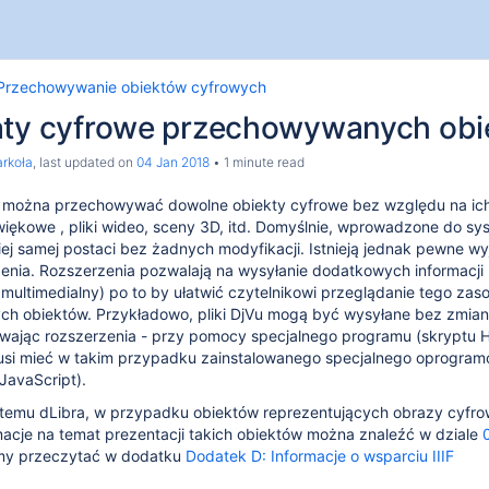
 Przechowywanie obiektów cyfrowych
aty cyfrowe przechowywanych ob
rkoła
, last updated on
04 Jan 2018
1 minute read
 można przechowywać dowolne obiekty cyfrowe bez względu na ich c
źwiękowe , pliki wideo, sceny 3D, itd. Domyślnie, wprowadzone do s
ej samej postaci bez żadnych modyfikacji. Istnieją jednak pewne wyjąt
zenia. Rozszerzenia pozwalają na wysyłanie dodatkowych informac
multimedialny) po to by ułatwić czytelnikowi przeglądanie tego za
ch obiektów. Przykładowo, pliki DjVu mogą być wysyłane bez zmia
ając rozszerzenia - przy pomocy specjalnego programu (skryptu H
usi mieć w takim przypadku zainstalowanego specjalnego oprogramo
JavaScript).
stemu dLibra, w przypadku obiektów reprezentujących obrazy cyfrowe
ormatowość)
macje na temat prezentacji takich obiektów można znaleźć w dziale
emy przeczytać w dodatku
Dodatek D: Informacje o wsparciu IIIF