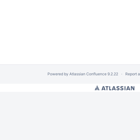
rowej
funkcji systemu dLibra
Powered by
Atlassian Confluence
9.2.22
Report 