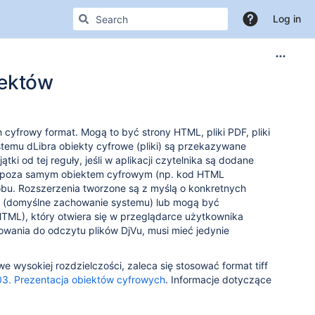
Log in
iektów
yfrowy format. Mogą to być strony HTML, pliki PDF, pliki
ystemu dLibra obiekty cyfrowe (pliki) są przekazywane
ki od tej reguły, jeśli w aplikacji czytelnika są dodane
ji poza samym obiektem cyfrowym (np. kod HTML
sobu. Rozszerzenia tworzone są z myślą o konkretnych
n (domyślne zachowanie systemu) lub mogą być
TML), który otwiera się w przeglądarce użytkownika
wania do odczytu plików DjVu, musi mieć jedynie
 wysokiej rozdzielczości, zaleca się stosować format tiff
03. Prezentacja obiektów cyfrowych
. Informacje dotyczące